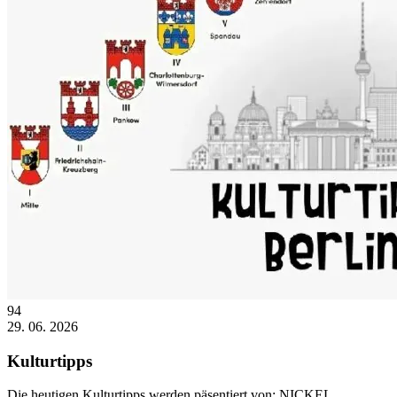
94
29. 06. 2026
Kulturtipps
Die heutigen Kulturtipps werden päsentiert von: NICKEL......