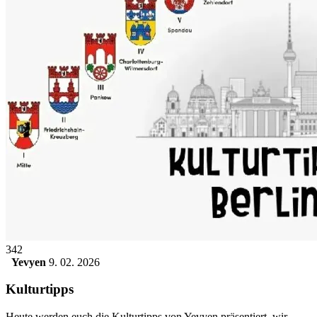
342
Yevyen
9. 02. 2026
Kulturtipps
Heute werden euch die Kulturtipps von Yevyen präsentiert, wir