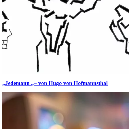
„Jedemann „– von Hugo von Hofmannsthal