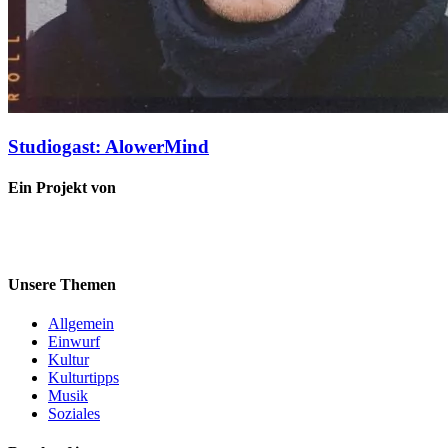
Studiogast: AlowerMind
Ein Projekt von
Unsere Themen
Allgemein
Einwurf
Kultur
Kulturtipps
Musik
Soziales