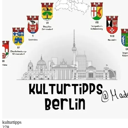
kulturtipps
278